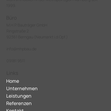
1999.
Büro
M.H.P. Bauträger GmbH
Ringstraße 2
92361 Berngau (Neumarkt i.d.Opf.)
info@mhpbau.de
09181 9511
Links
Home
Unternehmen
Leistungen
Referenzen
Kontakt